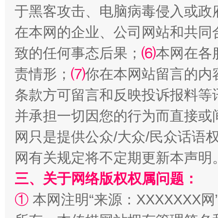
于黑客攻击、电脑病毒侵入或政
在本网的企业、公司网站和共同
事关残疾人未来5年
让
致的任何事态后果；
⑹
本网在各
责情形；
⑺
你在本网站留言的内
条款方可留言和反映投诉报料等
并承担一切因您的行为而直接或
网只是提供公众/大众/民众话语
网有关规定将不定期更新本声明
三、关于网络版权权属问题：
规模最大的光氢储一体化项目
走走
①
本网注明“来源：XXXXXXX网