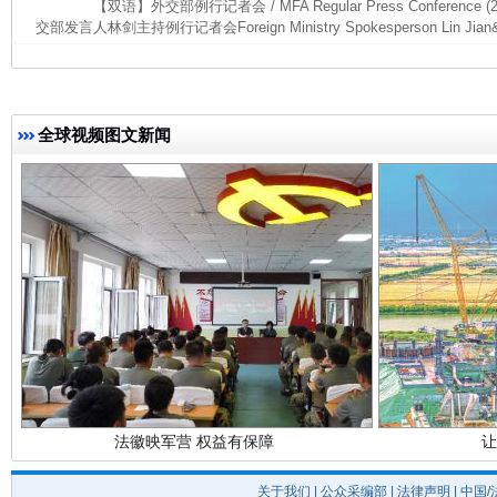
【双语】外交部例行记者会 / MFA Regular Press Conference (
交部发言人林剑主持例行记者会Foreign Ministry Spokesperson Lin Jian&r
完善运行机制助力责任有效落实
行
全球视频图文新闻
法徽映军营 权益有保障
让
关于我们
|
公众采编部
|
法律声明
| 中国