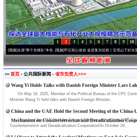
1
2
3
4
5
6
7
8
9
10
频]
永葆“两个先锋队”本色
·[视频]
牢记初心使命 奋进复兴征程丨宝塔山下好光景..
·[视频
首页
- 公共国际新闻 -
省市负责人>>>
Wang Yi Holds Talks with Danish Foreign Minister Lars L
On May 19, 2025, Member of the Political Bureau of the CPC Cent
Minister Wang Yi held talks with Danish Foreign Minister..
China and the UAE Hold the Second Meeting of the China-
China and the UAE Hold the Second Meeting of the China-UAE Co
Mechanism on Counterterrorism and Deradicalization Coop
Counterterrorism and Deradicalization CooperationOn October 29, ..