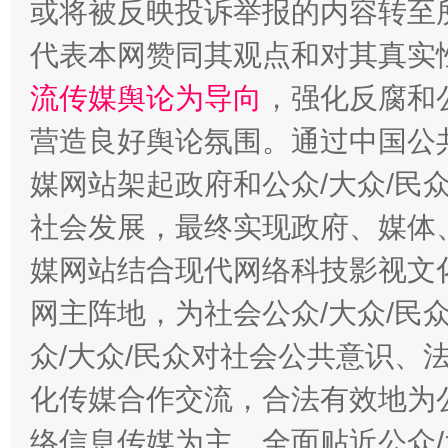
或将被反映投诉举报的内容转至
代表本网赞同其观点和对其真实
完善运行机制助力责任有效落实
行
流传媒舆论为导向
，强化反腐和
营造良好舆论氛围。通过中国公共
媒网站架起政府和公众/大众/民
社会发展，最终实现政府、媒体、
媒网站结合现代网络科技影视文
网主阵地，为社会公众/大众/民
法徽映军营 权益有保障
让
众/大众/民众对社会公共意识、
化传媒合作交流，合法有效地为公
络信息传媒为主，全面贴近公众/