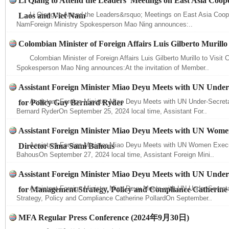
Li Qiang to Attend the Leaders’ Meetings on East Asia Coope
Li Qiang to Attend the Leaders&rsquo; Meetings on East Asia Coope
Laos and Viet Nam
NamForeign Ministry Spokesperson Mao Ning announces:..
Colombian Minister of Foreign Affairs Luis Gilberto Murillo 
Colombian Minister of Foreign Affairs Luis Gilberto Murillo to Visit 
Spokesperson Mao Ning announces:At the invitation of Member..
Assistant Foreign Minister Miao Deyu Meets with UN Under
Assistant Foreign Minister Miao Deyu Meets with UN Under-Secreta
for Policy Guy Bernard Ryder
Bernard RyderOn September 25, 2024 local time, Assistant For..
Assistant Foreign Minister Miao Deyu Meets with UN Wome
Assistant Foreign Minister Miao Deyu Meets with UN Women Execu
Director Sima Sami Bahous
BahousOn September 27, 2024 local time, Assistant Foreign Mini..
Assistant Foreign Minister Miao Deyu Meets with UN Under
Assistant Foreign Minister Miao Deyu Meets with UN Under-Secre
for Management Strategy, Policy and Compliance Catherine
Strategy, Policy and Compliance Catherine PollardOn September..
MFA Regular Press Conference (2024年9月30日)