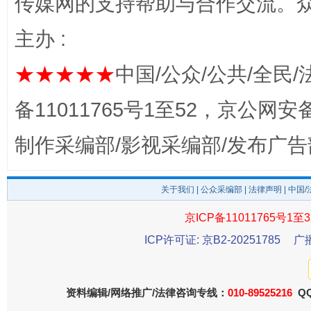
传媒网的支持帮助与合作交流。
完善运行机制助力责任有效落实
行
主办 :
★★★★★
中国/公众/公共/全民/
备11011765号1至52，京公网安备：
制作采编部/影视采编部/发布广告
关于我们
|
公众采编部
|
法律声明
| 中国
法徽映军营 权益有保障
让
京ICP备11011765号1至3
ICP许可证: 京B2-20251785
广
资料编辑/网络推广/法律咨询专线：
010-89525216
QQ