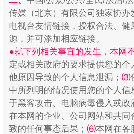
二、
中国/公众/公共/全民/法治
传媒（北京）有限公司独家协办
电视台友情链接，授权合法、健
源，并可添加相应链接。
●就下列相关事宜的发生，本网
从幼儿园到大学，有这些资助
“
定或相关政府的要求提供您的个
他原因导致的个人信息泄漏；
⑶
中所列明的情况使用您的个人信
于黑客攻击、电脑病毒侵入或政
在本网的企业、公司网站和共同
致的任何事态后果；
⑹
本网在各
事关残疾人未来5年
让