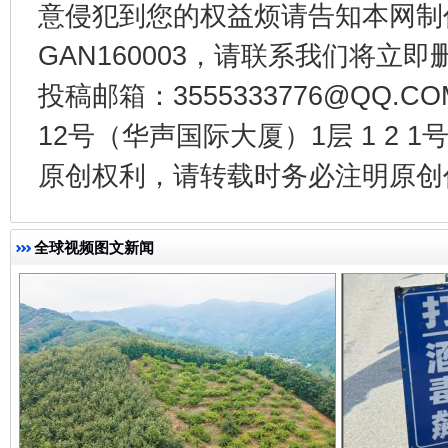
意侵犯到您的权益烦请告知本网制作采编
GAN160003，请联系我们将立即删
投稿邮箱：3555333776@QQ
12号（华声国际大厦）1层 1 2
一批国家标准开始实施
从
原创权利，请转载时务必注明原创作
全球视频图文新闻
以产业富民促振兴
酒驾