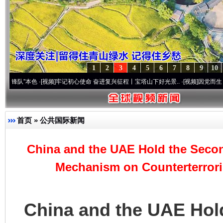
1
2
3
4
5
6
7
8
9
10
本色
·[视频]
牢记初心使命 奋进复兴征程丨宝塔山下好光景..
·[视频]
因党而生 为党而战—
首页
»
公共国际新闻
China and the UAE Hold the Secon
Mechanism on Counterterrori
China and the UAE Hold