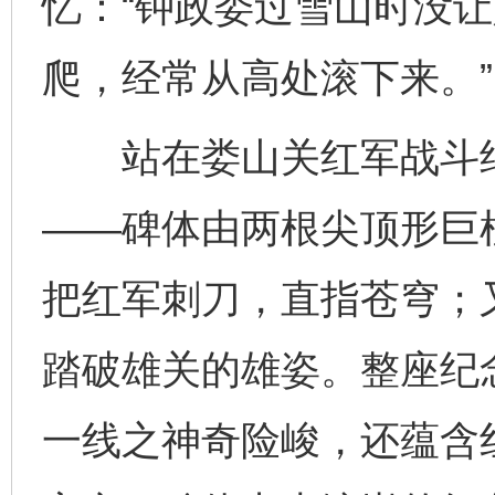
忆：“钟政委过雪山时没
爬，经常从高处滚下来。”
站在娄山关红军战斗纪
——碑体由两根尖顶形巨
把红军刺刀，直指苍穹；
踏破雄关的雄姿。整座纪
一线之神奇险峻，还蕴含红