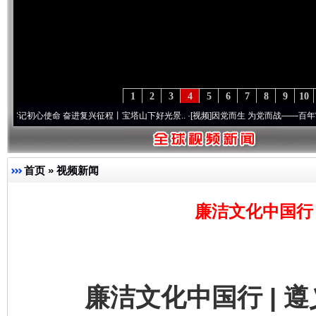
1
2
3
4
5
6
7
8
9
10
使命 奋进复兴征程丨宝塔山下好光景..
·[视频]
因党而生 为党而战——百年“纪”事⑧加强
首页
»
视频新闻
廉洁文化中国行 
廉洁文化中国行 | 遵