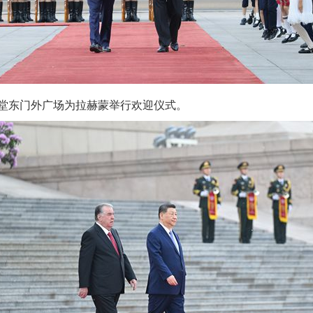
实
一纸欠条伤亲情 巡回调解促和解..
东门外广场为拉赫蒙举行欢迎仪式。
题”
法徽映军营 权益有保障