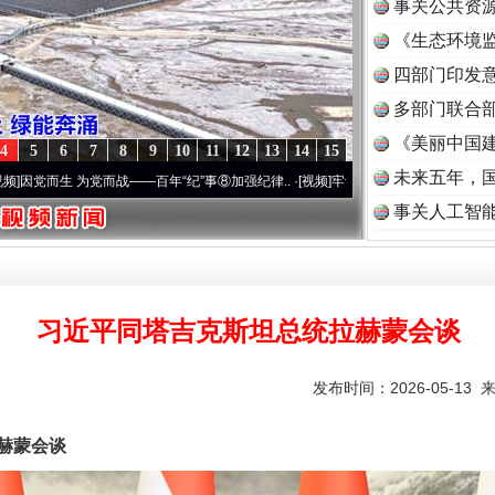
事关公共资
《生态环境监
读
四部门印发
多部门联合部
《美丽中国建
4
5
6
7
8
9
10
11
12
13
14
15
未来五年，
党而战——百年“纪”事⑧加强纪律..
·[视频]
牢记初心使命 奋进复兴征程丨“转折之城”激荡
事关人工智
习近平同塔吉克斯坦总统拉赫蒙会谈
发布时间：2026-05-13 
赫蒙会谈