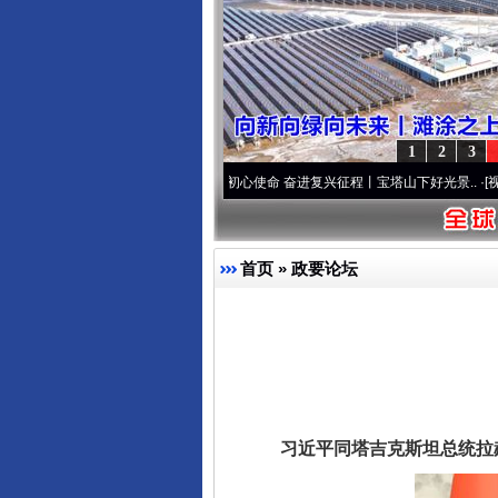
1
2
3
先锋队”本色
·[视频]
牢记初心使命 奋进复兴征程丨宝塔山下好光景..
·[视频]
因党而生 为
首页
»
政要论坛
习近平同塔吉克斯坦总统拉