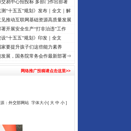
源交易中心招投标 多部门作出部署
测“十五五”规划》发布｜全文｜解
意见推动互联网基础资源高质量发展
署开展安全生产“打非治违”工作
设“十五五”规划》印发｜全文
国家要提升孩子们这些能力素养
..
·[视频]
牢记初心使命 奋进复兴征程丨红船起航处 潮起..
·[视频]
一首歌的时间，读懂
能发展，国务院常务会作最新部署⇒
网络推广投稿请点击这里>>
来源：
外交部网站
字体大小[
大
中
小
]