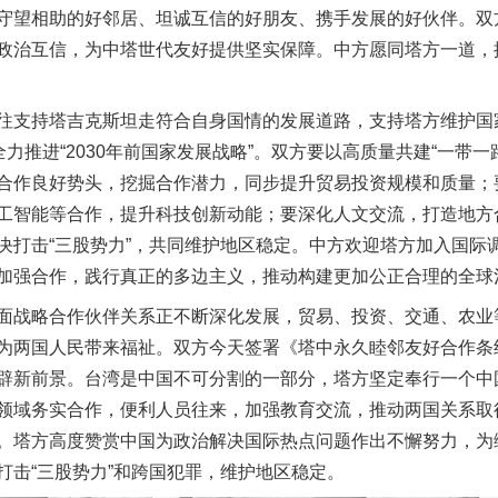
守望相助的好邻居、坦诚互信的好朋友、携手发展的好伙伴。双
政治互信，为中塔世代友好提供坚实保障。中方愿同塔方一道，
支持塔吉克斯坦走符合自身国情的发展道路，支持塔方维护国
全力推进“2030年前国家发展战略”。双方要以高质量共建“一带
合作良好势头，挖掘合作潜力，同步提升贸易投资规模和质量；
工智能等合作，提升科技创新动能；要深化人文交流，打造地方
决打击“三股势力”，共同维护地区稳定。中方欢迎塔方加入国际
加强合作，践行真正的多边主义，推动构建更加公正合理的全球
战略合作伙伴关系正不断深化发展，贸易、投资、交通、农业
为两国人民带来福祉。双方今天签署《塔中永久睦邻友好合作条
辟新前景。台湾是中国不可分割的一部分，塔方坚定奉行一个中
领域务实合作，便利人员往来，加强教育交流，推动两国关系取
。塔方高度赞赏中国为政治解决国际热点问题作出不懈努力，为
打击“三股势力”和跨国犯罪，维护地区稳定。