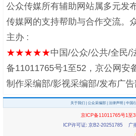
公众传媒所有辅助网站属多元发
东山县通报“牛蛙产品抗生素超标问题”
法
传媒网的支持帮助与合作交流。
主办 :
★★★★★
中国/公众/公共/全民/
备11011765号1至52，京公网安备：
制作采编部/影视采编部/发布广告
千年窑火 生生不息
一
关于我们
|
公众采编部
|
法律声明
| 中国
京ICP备11011765号1至3
ICP许可证: 京B2-20251785
广