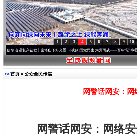
1
2
3
4
5
6
7
8
9
10
兴征程丨宝塔山下好光景..
·[视频]
因党而生 为党而战——百年“纪”事⑧加强纪律..
·[视
首页
»
公众全民传媒
网警话网安：网
网警话网安：网络安全