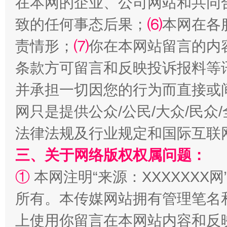
在本网的企业、公司网站和共同
阿坝州三大球赛在茂县开幕
规模最
致的任何事态后果；
⑹
本网在各
责情形；
⑺
你在本网站留言的内
条款方可留言和反映投诉报料等
并承担一切因您的行为而直接或
网只是提供公众/公民/大众/民
法律法规及行业规定和国际互联
国家大学科技园优化重塑工作
三、关于网络版权权属问题：
①
本网注明“来源：XXXXXXX网
所有。本传媒网站拥有管理笔名
上使用你留言在本网站内容和反