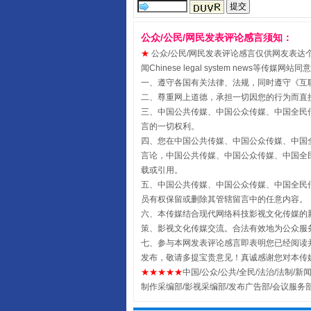
公众/公民/网民发表评论感言须知：
★
公众/公民/网民发表评论感言仅供网友表达个人看法
闻Chinese legal system new
一、遵守各国有关法律、法规，同时遵守《
互
二、尊重网上道德，承担一切因您的行为而直
三、中国公共传媒、中国公众传媒、中国全民传媒China 
全民健身五年计划来了！等你上
言的一切权利。
四、您在中国公共传媒、中国公众传媒、中国全民传媒Chin
言论，中国公共传媒、中国公众传媒、中国全民传媒China
载或引用。
五、中国公共传媒、中国公众传媒、中国全民传媒China 
员有权保留或删除其管辖留言中的任意内容。
六、本传媒结合现代网络科技影视文化传媒的新
策、影视文化传媒交流。合法有效地为公众服
七、参与本网发表评论感言即表明您已经阅读并
发布，敬请多提宝贵意见！真诚感谢您对本传
★★★★★
中国/公众/公共/全民/法治/法制/新闻
制作采编部/影视采编部/发布广告部/会议服务
阿坝州三大球赛在茂县开幕