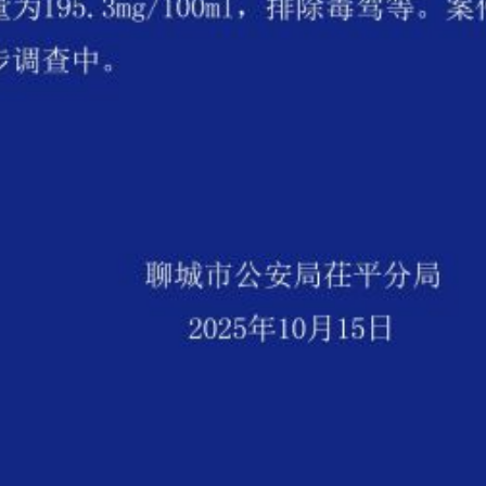
实
一纸欠条伤亲情 巡回调解促和解..