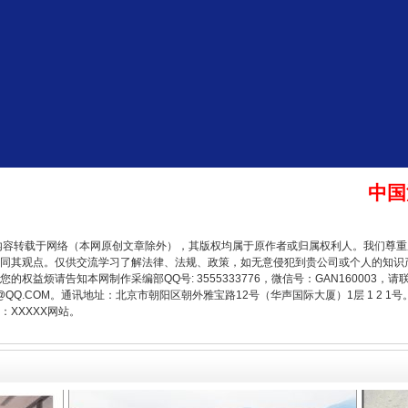
题”
法徽映军营 权益有保障
中国
内容转载于网络（本网原创文章除外），其版权均属于原作者或归属权利人。我们尊
一批国家标准开始实施
同其观点。仅供交流学习了解法律、法规、政策，如无意侵犯到贵公司或个人的知识
权益烦请告知本网制作采编部QQ号: 3555333776，微信号：GAN160003，请
3776@QQ.COM。通讯地址：北京市朝阳区朝外雅宝路12号（华声国际大厦）1层 1 
XXXXX网站。