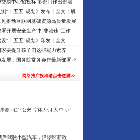
源交易中心招投标 多部门作出部署
测“十五五”规划》发布｜全文｜解
意见推动互联网基础资源高质量发展
署开展安全生产“打非治违”工作
设“十五五”规划》印发｜全文
国家要提升孩子们这些能力素养
复兴征程丨“转折之城”激荡..
·[视频]
牢记初心使命 奋进复兴征程丨红船起航处 潮起..
·
能发展，国务院常务会作最新部署⇒
网络推广投稿请点击这里>>
5 来源：
茌平公安
字体大小[
大
中
小
]
酒后驾驶小型汽车，沿辖区新政