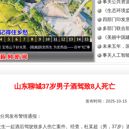
事关公共资
《生态环境监
读
四部门印发
多部门联合部
《美丽中国建
4
5
6
7
8
9
10
11
12
13
14
15
未来五年，
景..
·[视频]
因党而生 为党而战——百年“纪”事⑧加强纪律..
·[视频]
牢记初心使命 奋进
事关人工智
山东聊城37岁男子酒驾致8人死亡
发布时间：2025-10-1
分局发布警情通报：
区发生一起酒后驾驶致多人伤亡案件。经查，杜某超（男，37岁）