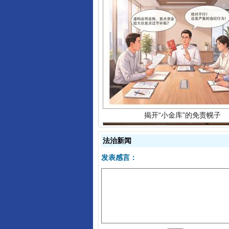
揭开“小金库”的免责幌子
法治新闻
发表感言：
受贿1.44亿！段成刚被判无期