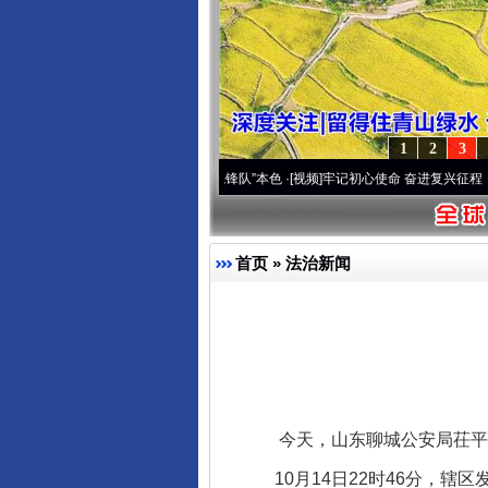
1
2
3
高原..
·[视频]
永葆“两个先锋队”本色
·[视频]
牢记初心使命 奋进复兴征程丨宝塔山下好光
首页
»
法治新闻
今天，山东聊城公安局茌平
10月14日22时46分，辖