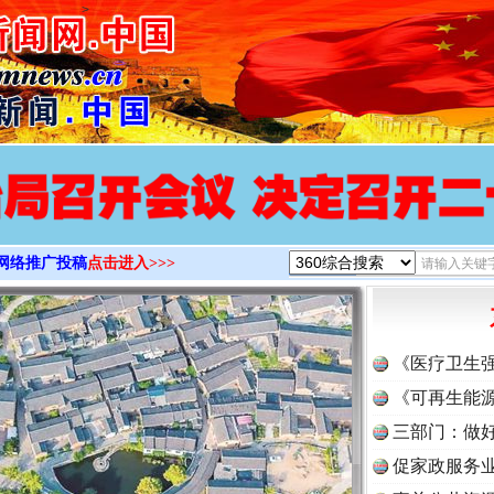
>
网络推广投稿
点击进入>>>
《医疗卫生
《可再生能源
三部门：做好
促家政服务业