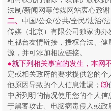
法制/新闻网等传媒网站衷心致谢
揭开“小金库”的免责幌子
二、
中国/公众/公共/全民/法治
传媒（北京）有限公司独家协办
电视台友情链接，授权合法、健
源，并可添加相应链接。
●就下列相关事宜的发生，本网
定或相关政府的要求提供您的个
受贿1.44亿！段成刚被判无期
从幼儿
他原因导致的个人信息泄漏；
⑶
中所列明的情况使用您的个人信
于黑客攻击、电脑病毒侵入或政