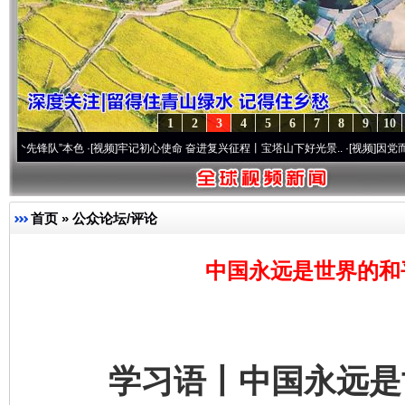
1
2
3
4
5
6
7
8
9
10
”本色
·[视频]
牢记初心使命 奋进复兴征程丨宝塔山下好光景..
·[视频]
因党而生 为党而战
首页
»
公众论坛/评论
中国永远是世界的和
学习语丨中国永远是世