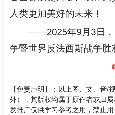
人类更加美好的未来！
——2025年9月3日
完善运行机制助力责任有效落实
一纸欠条
争暨世界反法西斯战争胜
【免责声明】：以上图、文、音/
外），其版权均属于原作者或归属
发推广仅供学习参考之用，禁止用
东山县通报“牛蛙产品抗生素超标问题”
法