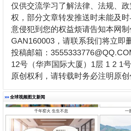
仅供交流学习了解法律、法规、政
权，部分文章转发推送时未能及时
意侵犯到您的权益烦请告知本网制作采编
GAN160003，请联系我们将立即删
投稿邮箱：3555333776@QQ
12号（华声国际大厦）1层 1 2
原创权利，请转载时务必注明原创作
千年窑火 生生不息
一
全球视频图文新闻