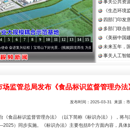
事关公共资
《生态环境监
读
四部门印发
多部门联合部
《美丽中国建
4
5
6
7
8
9
10
11
12
13
14
15
未来五年，
复兴征程丨宝塔山下好光景..
·[视频]
因党而生 为党而战——百年“纪”事⑧加强纪律..
·[
事关人工智
市场监管总局发布《食品标识监督管理办法
发布时间：2025-03-31 来源：
《食品标识监督管理办法》（以下简称《标识办法》），将与新
18—2025）同步实施。《标识办法》主要包括8个方面内容，具体