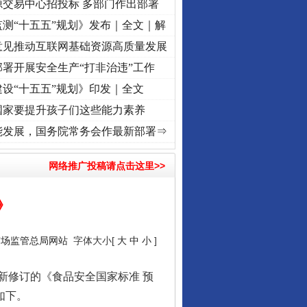
源交易中心招投标 多部门作出部署
测“十五五”规划》发布｜全文｜解
意见推动互联网基础资源高质量发展
署开展安全生产“打非治违”工作
设“十五五”规划》印发｜全文
国家要提升孩子们这些能力素养
视频]
牢记初心使命 奋进复兴征程丨“转折之城”激荡..
·[视频]
牢记初心使命 奋进复兴征程
能发展，国务院常务会作最新部署⇒
网络推广投稿请点击这里>>
》
市场监管总局网站
字体大小[
大
中
小
]
修订的《食品安全国家标准 预
如下。