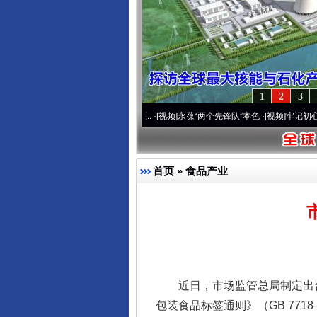
1
2
3
营20周年 深刻改变雪域高原..
·[视频]
永葆“两个先锋队”本色
·[视频]
牢记初心使命 奋进
首页
»
食品产业
近日，市场监管总局制定出台
包装食品标签通则》（GB 77