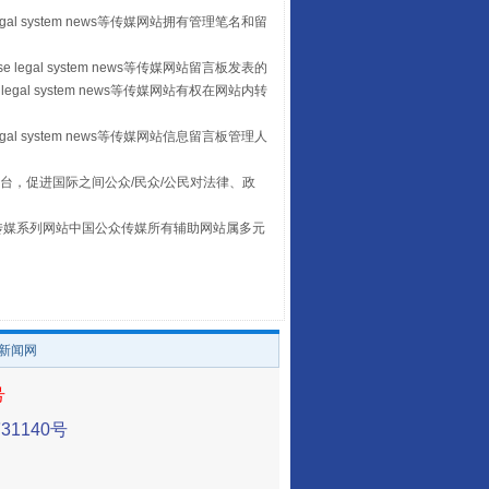
山西：不断增强治理腐败综合效能
egal system news等传媒网站拥有管理笔名和留
 legal system news等传媒网站留言板发表的
legal system news等传媒网站有权在网站内转
egal system news等传媒网站信息留言板管理人
台，促进国际之间公众/民众/公民对法律、政
本传媒系列网站中国公众传媒所有辅助网站属多元
。
养老服务师职业资格制度暂行规定
/新闻网
号
1140号