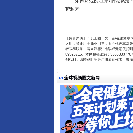
如何防范慢阻肺?防范就是不
护起来。
受贿1.44亿！段成刚被判无期
【免责声明】：以上图、文、音/视频文章
之用，禁止用于商业用途，并不代表本网赞
者取得联系，若来源标注错误或无意侵犯到您的
89525216。本网投稿邮箱：355533
创权利，请转载时务必注明原创作者、来源：
全球视频图文新闻
全民健身五年计划来了！等你上