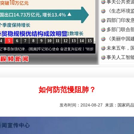
事关公共资
《生态环境监
读
四部门印发
多部门联合部
《美丽中国建
4
5
6
7
8
9
10
11
12
13
14
15
未来五年，
纪律..
·[视频]
牢记初心使命 奋进复兴征程丨“转折之城”激荡..
·[视频]
牢记初心使命 奋
事关人工智
题”
法徽映军营 权益有保障
如何防范慢阻肺？
发布时间：2024-08-27 来源：
国家药