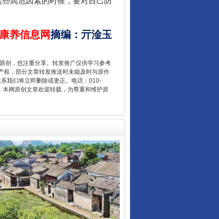
些高危因素的时候，要对自己防
康养信息网
摘编
：
亓淦玉
“后车司机肯定在骂我”
重原创，也注重分享。转发推广仅供学习参考
产权，部分文章转发推送时未能及时与原作
联系我们将立即删除或更正。电话：010-
2 1号。本网原创文章欢迎转载，为尊重和维护原
让传统村落焕发生机