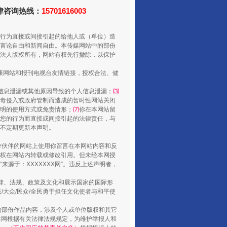
法律咨询热线：
15701616003
行为直接或间接引起的给他人或（单位）造
言论自由和新闻自由。本传媒网站中的部份
还老百姓一个明白家底
法人版权所有，网站有权先行撤除，以保护
健康网站和报刊电视台友情链接，授权合法、健
信息泄漏或其他原因导致的个人信息泄漏；
⑶
毒侵入或政府管制而造成的暂时性网站关闭
明的使用方式或免责情形；
⑺
你在本网站留
您的行为而直接或间接引起的法律责任，与
将不定期更新本声明。
合作伙伴的网站上使用你留言在本网站内容和反
权在网站内转载或修改引用。但未经本网授
源于：XXXXXXX网”。违反上述声明者，
法律、法规、政策及文化和展示国家的国际形
行业协会接连发公告
大众/民众/全民勇于担任文化使者与和平使
的部份作品内容，涉及个人或单位版权和其它
本网根据有关法律法规规定，为维护举报人和