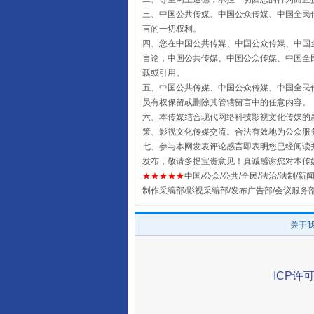
国家大学科技园优化重塑工作
三、中国公共传媒、中国公众传媒、中国全民传媒China 
言的一切权利。
四、您在中国公共传媒、中国公众传媒、中国全民传媒Chin
言论，中国公共传媒、中国公众传媒、中国全民传媒China
载或引用。
五、中国公共传媒、中国公众传媒、中国全民传媒China 
员有权保留或删除其管辖留言中的任意内容。
六、本传媒结合现代网络科技影视文化传媒的新
策、影视文化传媒交流。合法有效地为公众服
七、参与本网发表评论感言即表明您已经阅读并
发布，敬请多提宝贵意见！真诚感谢您对本传
★★★★★
中国/公众/公共/全民/法治/法制/新闻
制作采编部/影视采编部/发布广告部/会议服务
扯下公款旅游的“隐身衣”
关于
ICP许可