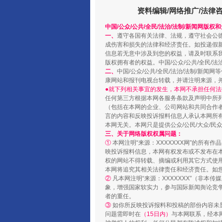
资料编辑/网络推广/法律
中国/公众/公共/全民/法治/法制/新闻网版权
一、
遵守各国有关法律、法规，遵守社会公
成伤害和损失的法律和经济责任。如投递假
“蜀中异人”王建安的艺术幻境
信息若无意中涉及到您的权益，请及时联系
版权拥有者的权益。中国/公众/公共/全民/法
二、
中国/公众/公共/全民/法治/法制/
康网站和报刊电视台转载，并请注明来源，
●就下列相关事宜的发生，本网不承担任何法
任何第三方根据本网各服务条款及声明中所
（包括在本网的企业、公司网站和共同合作
言的内容和反映投诉报料信息人承认本网所
本网无关。本网只是提供公众/公民/大众/
三、关于网络版权权属问题：
①
本网注明“来源：XXXXXXX网”的所有
映投诉报料信息，本网有权发布或不发布在
权的网站不得转载、摘编或利用其它方式使用
本网将追究其相关法律责任和经济责任。如
②
凡本网注明“来源：XXXXXXX”（非
完善运行机制助力责任有效落
象，增强国家软实力，参与国际新闻舆论竞争
者的重任。
③
如你所反映投诉报料和投稿的部份内容未
问题需即时在
（15日内）
与本网联系，经本