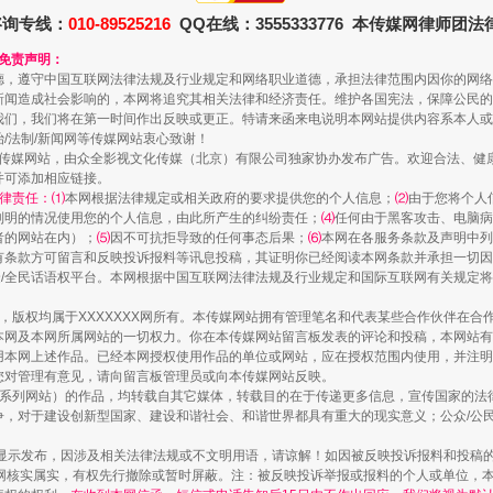
咨询专线：
010-89525216
QQ在线：3555333776 本传媒网律师团
和免责声明：
德，遵守中国互联网法律法规及行业规定和网络职业道德，承担法律范围内因你的网络
新闻造成社会影响的，本网将追究其相关法律和经济责任。维护各国宪法，保障公民的
一颗心始终滚烫
我们，我们将在第一时间作出反映或更正。特请来函来电说明本网站提供内容系本人或
治/法制/新闻网等传媒网站衷心致谢！
新闻网等传媒网站，由众全影视文化传媒（北京）有限公司独家协办发布广告。欢迎合法、
并可添加相应链接。
律责任：⑴
本网根据法律规定或相关政府的要求提供您的个人信息；
⑵
由于您将个人
列明的情况使用您的个人信息，由此所产生的纠纷责任；
⑷
任何由于黑客攻击、电脑病
者的网站在内）；
⑸
因不可抗拒导致的任何事态后果；
⑹
本网在各服务条款及声明中列
有条款方可留言和反映投诉报料等讯息投稿，其证明你已经阅读本网条款并承担一切因
民众/全民话语权平台。本网根据中国互联网法律法规及行业规定和国际互联网有关规定
作品，版权均属于XXXXXXX网所有。本传媒网站拥有管理笔名和代表某些合作伙伴在
本网及本网所属网站的一切权力。你在本传媒网站留言板发表的评论和投稿，本网站有
本网上述作品。已经本网授权使用作品的单位或网站，应在授权范围内使用，并注明“来
您对管理有意见，请向留言板管理员或向本传媒网站反映。
本传媒系列网站）的作品，均转载自其它媒体，转载目的在于传递更多信息，宣传国家的
实
一纸欠条伤亲情 巡回调解促和解..
，对于建设创新型国家、建设和谐社会、和谐世界都具有重大的现实意义；公众/公民/
显示发布，因涉及相关法律法规或不文明用语，请谅解！如因被反映投诉报料和投稿
网核实属实，有权先行撤除或暂时屏蔽。注：被反映投诉举报或报料的个人或单位，