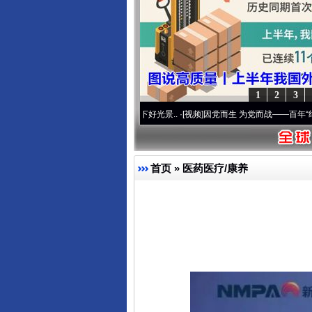
1
2
3
使命 奋进复兴征程丨宝塔山下好光景..
·[视频]
因党而生 为党而战——百年“纪”事⑧加强
东山县通报“牛蛙产品抗生素超标问
首页
»
医药医疗/康养