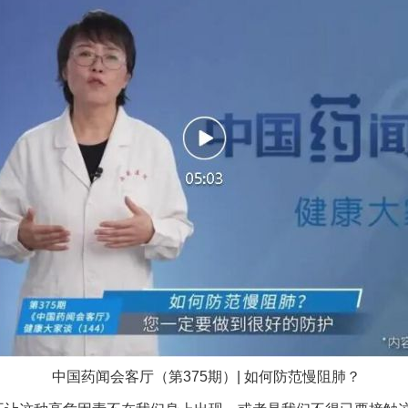
一批国家标准开始实施
以产业富民促振兴
中国药闻会客厅（第375期）| 如何防范慢阻肺？