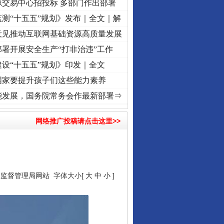
源交易中心招投标 多部门作出部署
测“十五五”规划》发布｜全文｜解
意见推动互联网基础资源高质量发展
署开展安全生产“打非治违”工作
设“十五五”规划》印发｜全文
国家要提升孩子们这些能力素养
进复兴征程丨红船起航处 潮起..
·[视频]
一首歌的时间，读懂乐至的“诗与远方”
·[视频]
从
能发展，国务院常务会作最新部署⇒
让核能赋能千行百业
网络推广投稿请点击这里>>
品监督管理局网站
字体大小[
大
中
小
]