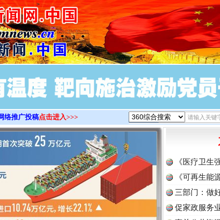
>
网络推广投稿
点击进入>>>
《医疗卫生
《可再生能源
三部门：做好
实
一纸欠条伤亲情 巡回调解促和解..
促家政服务业